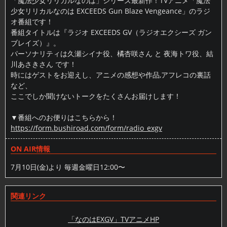
「魔法少女リリカルなのは」シリーズ最新作！TVアニメ「魔法
少女リリカルなのは EXCEEDS Gun Blaze Vengeance」のラジ
オ番組です！

番組タイトルは『ラジオ EXCEEDS GV（ラジオエクシーズ ガン
ブレイズ）』。

パーソナリティは久瀬シイナ役、橘杏咲さん と 夜海トワ役、結
川あさきさん です！

時にはゲストをお迎えし、アニメの感想や作品,アフレコの裏話
など、

ここでしか聞けないトークをたくさんお届けします！

https://form.bushiroad.com/form/radio_exgv
ON AIR情報
7月10日(金)より 毎週金曜日12:00〜
関連リンク
「なのはEXGV」TVアニメHP