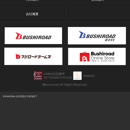
会社概要
JASRAC許諾番号
ID36922
9017659001Y31016
ロード済み
0%
0:00
0:00
bushiroad All Rights Reserved.
0:00
ライブ
チャプター
チャプター
PIP
This is a modal window.
Beginning of dialog window. Escape will cancel and close
the window.
Text
Color
Transparency
Background
Color
Transparency
Window
Color
Transparency
Font Size
©NANOHA EXCEEDS PROJECT
Text Edge Style
Font Family
Reset
restore all settings to the default values
Done
Close Modal Dialog
End of dialog window.
スクリーン
10
OFF
ON
/